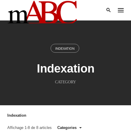
Skip
to
content
INDEXATION
Indexation
CATEGORY
Indexation
Affichage 1-8 de 8 articles
Categories