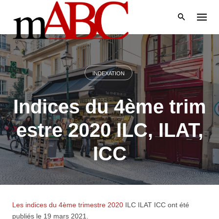
Skip
to
content
INDEXATION
Indices du 4ème trim
estre 2020 ILC, ILAT,
ICC
Les indices du 4ème trimestre 2020
ILC ILAT ICC ont été
publiés le 19 mars 2021.