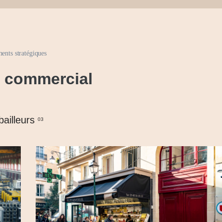
ents stratégiques
l commercial
bailleurs
03