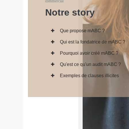
commercial
Notre story
Que propose mABC ?
Qui est la fondatrice de mABC ?
Pourquoi avoir créé mABC ?
Qu'est ce qu'un audit mABC ?
Exemples de clauses illicites