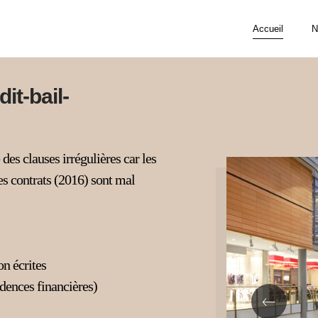
Accueil
N
it-bail-
s clauses irrégulières car les
es contrats (2016) sont mal
on écrites
dences financières)