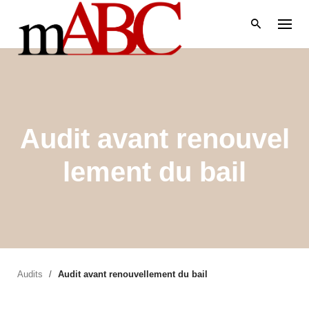
Skip
to
content
Audit avant renouvel
lement du bail
Audits
/
Audit avant renouvellement du bail