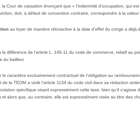
 la Cour de cassation énonçant que « l’indemnité d’occupation, qui est di
viction, doit, à défaut de convention contraire, correspondre à la valeur 
ation
au loyer de manière rétroactive à la date d’effet du congé a déjà 
 la différence de l’article L. 145-11 du code de commerce, relatif au po
 du bailleur.
r le caractère exclusivement contractuel de l’obligation au rembourse
e la TEOM a violé l’article 1134 du code civil dans sa rédaction antér
lation spécifique visant expressément cette taxe, bien qu’il s’agisse d’u
) et alors que, au contraire, elle est expressément visée au titre des c