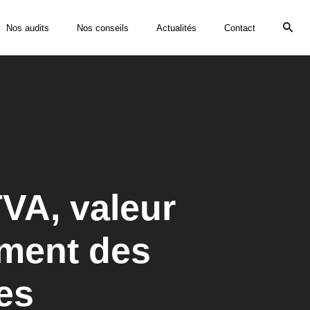
Nos audits
Nos conseils
Actualités
Contact
VA, valeur
ement des
es