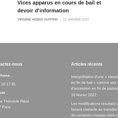
Vices apparus en cours de bail et
devoir d’information
VIRGINIE HEBER-SUFFRIN
-
12 JANVIER 2022
actez-nous
Articles récents
phone
:
Interprétation d’une « claus
en fin de bail » comme une 
 10 17 81
d’accession en fin de jouiss
sse
:
18 février 2022
ue Théodule Ribot
Les modifications résultant d
 Paris
faisant obstacle au transfert
de certaines charges dont cel