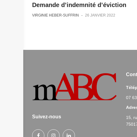
Demande d’indemnité d’éviction
VIRGINIE HEBER-SUFFRIN
-
26 JANVIER 2022
Cont
Télé
07 63
Adre
Suivez-nous
15, r
75017