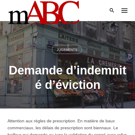
Skip
to
content
JUGEMENTS
Demande d’indemnit
é d’éviction
Attention aux règles de prescription. En matière de baux
commerciaux, les délais de prescription sont biennaux. Le
bailleur qui demande au juge la validation du congé avec refus