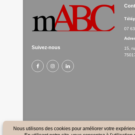
Cont
Télé
07 63
Adre
Suivez-nous
15, r
75017