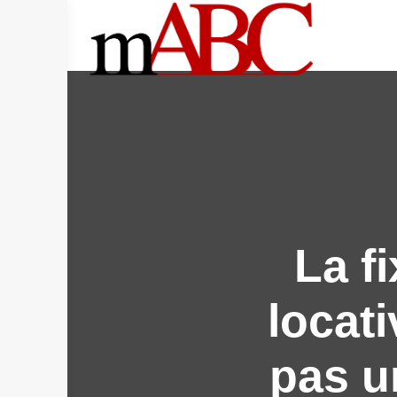
Skip
to
content
La fi
locati
pas u