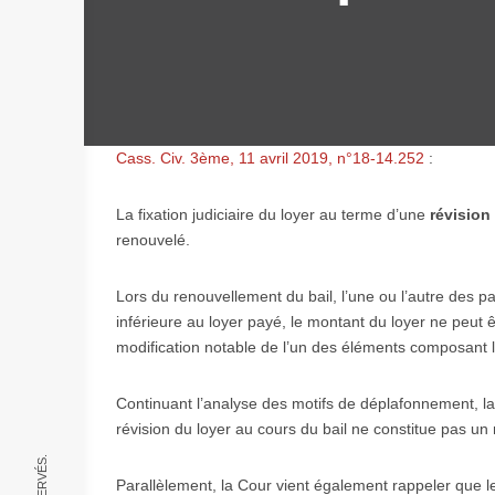
Cass. Civ. 3ème, 11 avril 2019, n°18-14.252
:
La fixation judiciaire du loyer au terme d’une
révision
renouvelé.
Lors du renouvellement du bail, l’une ou l’autre des par
inférieure au loyer payé, le montant du loyer ne peut ê
modification notable de l’un des éléments composant l
Continuant l’analyse des motifs de déplafonnement, la 
révision du loyer au cours du bail ne constitue pas un
Parallèlement, la Cour vient également rappeler que le 