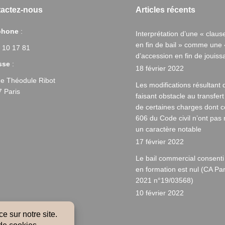
actez-nous
Articles récents
phone
:
Interprétation d’une « claus
en fin de bail » comme une 
 10 17 81
d’accession en fin de jouiss
sse
:
18 février 2022
ue Théodule Ribot
Les modifications résultant d
 Paris
faisant obstacle au transfert
de certaines charges dont cel
606 du Code civil n’ont pas
un caractère notable
17 février 2022
Le bail commercial consenti
en formation est nul (CA Pa
2021 n°19/03568)
10 février 2022