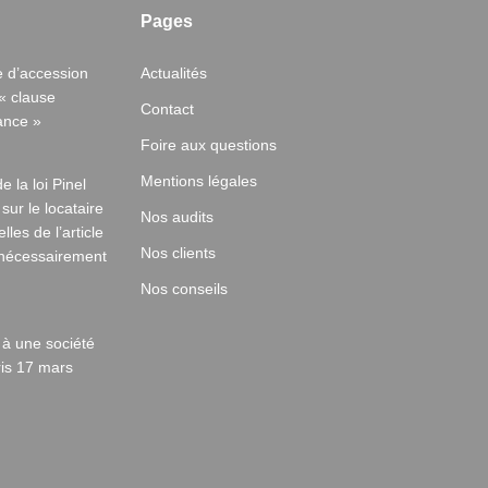
Pages
e d’accession
Actualités
« clause
Contact
ance »
Foire aux questions
Mentions légales
e la loi Pinel
 sur le locataire
Nos audits
les de l’article
Nos clients
 nécessairement
Nos conseils
 à une société
ris 17 mars