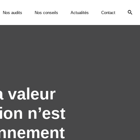
Nos audits
Nos conseils
Actualités
Contact
a valeur
ion n’est
onnement